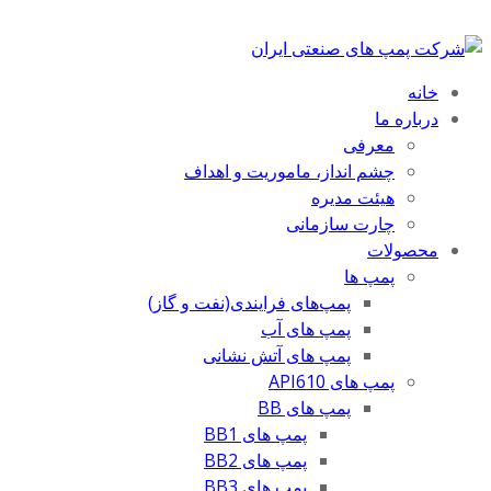
خانه
درباره ما
معرفی
چشم انداز، ماموریت و اهداف
هیئت مدیره
چارت سازمانی
محصولات
پمپ ها
پمپ‌های فرایندی(نفت و گاز)
پمپ های آب
پمپ های آتش نشانی
پمپ های API610
پمپ های BB
پمپ های BB1
پمپ های BB2
پمپ های BB3