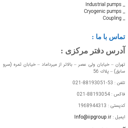
_ Industrial pumps
_ Cryogenic pumps
_ Coupling
تماس با ما :
آدرس دفتر مرکزی :
تهران – خيابان ولی عصر – بالاتر از میرداماد – خیابان ثمره (سرو
سابق) – پلاك 56
تلفن : 53-88193051-021
فاكس : 88193054-021
کدپستی : 1968944313
ایمیل :
Info@iipgroup.ir