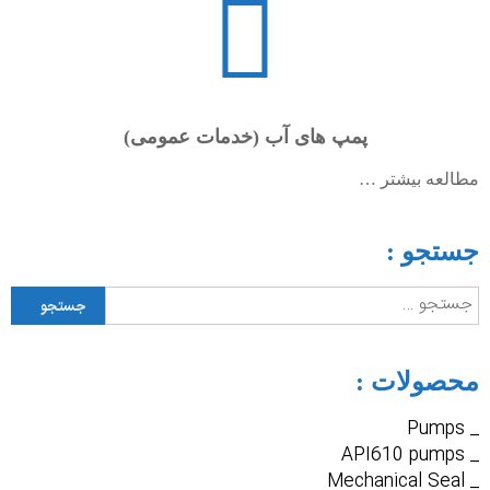
پمپ های آب (خدمات عمومی)
مطالعه بیشتر …
جستجو :
جستجو
برای:
محصولات :
_ Pumps
_ API610 pumps
_ Mechanical Seal