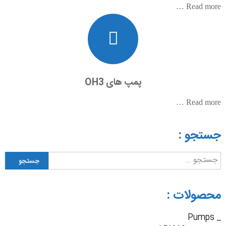
Read more …
پمپ های OH3
Read more …
جستجو :
جستجو
برای:
محصولات :
_ Pumps