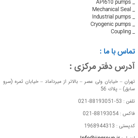
_ API610 pumps
_ Mechanical Seal
_ Industrial pumps
_ Cryogenic pumps
_ Coupling
تماس با ما :
آدرس دفتر مرکزی :
تهران – خيابان ولی عصر – بالاتر از میرداماد – خیابان ثمره (سرو
سابق) – پلاك 56
تلفن : 53-88193051-021
فاكس : 88193054-021
کدپستی : 1968944313