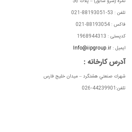
ثمره (سرو سابق) – پلاك 56
تلفن : 53-88193051-021
فاكس : 88193054-021
کدپستی : 1968944313
ایمیل :
Info@iipgroup.ir
آدرس کارخانه :
شهرك صنعتي هشتگرد – میدان خلیج فارس
تلفن:44239901-026