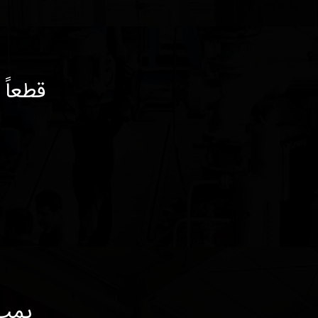
قطعاً
پمپ ه