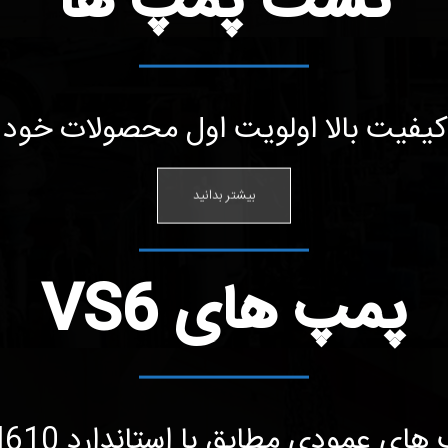
تست پمپ ها
 کیفیت بالا اولویت اول محصولات خود
بیشتر بدانید
پمپ های VS6
ای عمودی مطابق با استاندارد API610