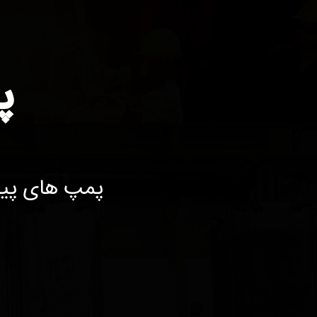
پ
پمپ های پیش