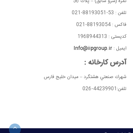
ثمره (سرو سابق) – پلاك 56
تلفن : 53-88193051-021
فاكس : 88193054-021
کدپستی : 1968944313
ایمیل :
Info@iipgroup.ir
آدرس کارخانه :
شهرك صنعتي هشتگرد – میدان خلیج فارس
تلفن:44239901-026