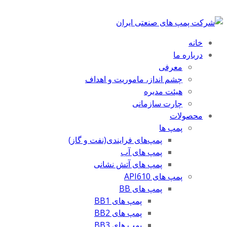
خانه
درباره ما
معرفی
چشم انداز، ماموریت و اهداف
هیئت مدیره
چارت سازمانی
محصولات
پمپ ها
پمپ‌های فرایندی(نفت و گاز)
پمپ های آب
پمپ های آتش نشانی
پمپ های API610
پمپ های BB
پمپ های BB1
پمپ های BB2
پمپ های BB3